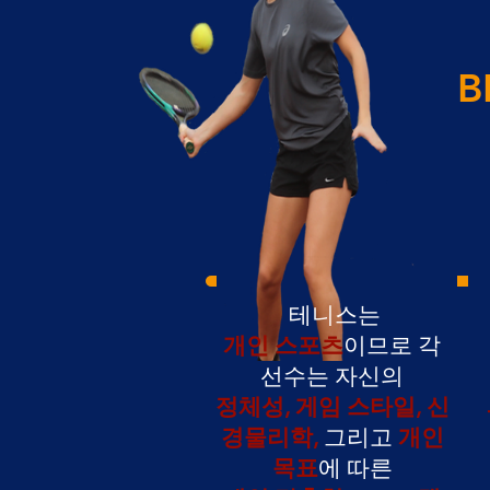
B
테니스는
개인 스포츠
이므로 각
선수는 자신의
정체성, 게임 스타일, 신
경물리학,
그리고
개인
목표
에 따른