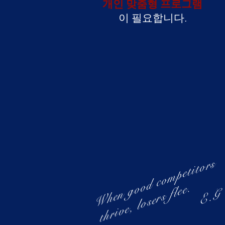
개인 맞춤형 프로그램
이 필요합니다.
W
h
e
n
g
o
d
c
o
m
p
e
t
i
t
o
r
s
t
h
r
i
v
e
,
l
o
s
e
r
s
f
l
e
e
o
.
E.G