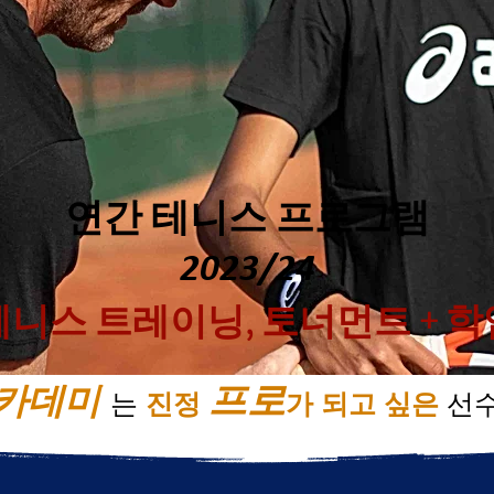
연간 테니스 프로그램
2023/24
테니스 트레이닝, 토너먼트 + 학
프로
아카데미
는
진정
가 되고 싶은
선수