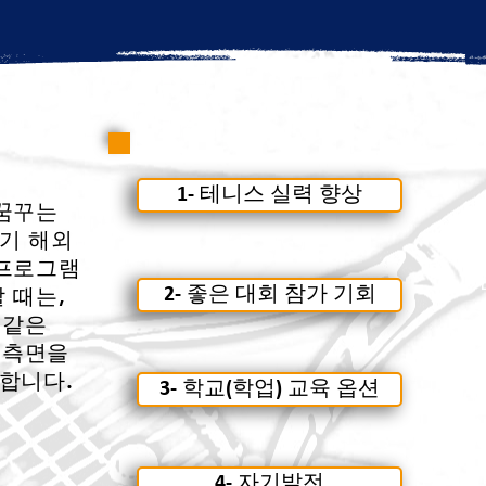
1- 테니스 실력 향상
꿈꾸는
기 해외
프로그램
 때는,
2- 좋은 대회 참가 기회
 같은
지
측면을
합니다.
3- 학교(학업) 교육 옵션
4- 자기발전