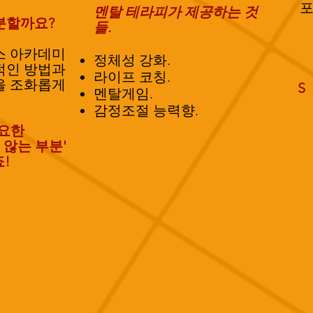
멘탈 테라피가 제공하는 것
분할까요?
들.
스 아카데미
정체성 강화.
적인 방법과
라이프 코칭.
을 조화롭게
S
멘탈게임.
감정조절 능력향.
중요한
 않는 부분'
죠!