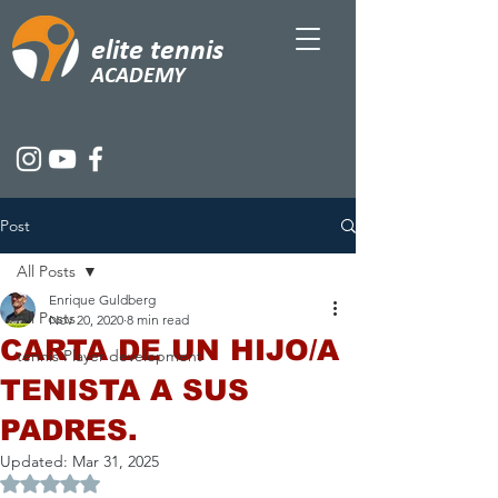
elite tennis
ACADEMY
Post
All Posts
Enrique Guldberg
All Posts
Nov 20, 2020
8 min read
CARTA DE UN HIJO/A
tennis Player development
TENISTA A SUS
PADRES.
Updated:
Mar 31, 2025
Rated NaN out of 5 stars.