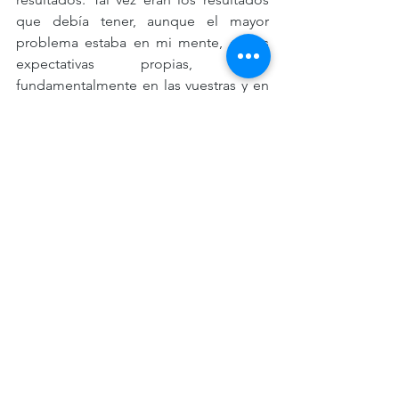
que debía tener, aunque el mayor 
problema estaba en mi mente, en las 
expectativas propias, pero 
fundamentalmente en las vuestras y en 
las voces, las voces. Jugar tenis ya no 
era fácil. 
 Comienza la nueva etapa, nuevo 
entrenador, nuevos ejercicios. Debo 
que reconocer que mi rendimiento 
mejora, aunque luego de 3 meses ya mi 
cabeza escuchaba 4 o tal vez 100 voces. 
Vuelta a cambiar de entrenador, y eso 
se convirtió en un ciclo que se repetiría 
muchas veces, 3 o 4 partidos perdidos y 
cambio de entrenador. 
Los entrenadores rápidamente 